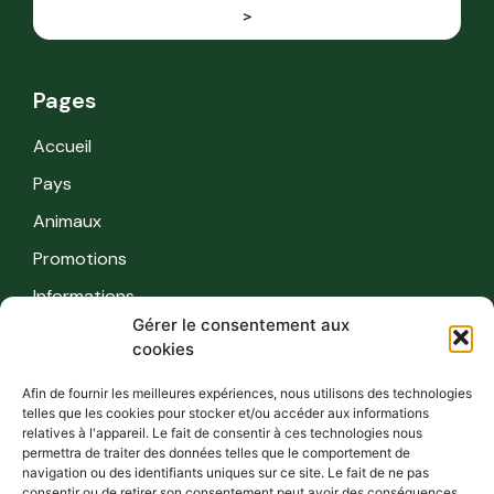
>
Pages
Accueil
Pays
Animaux
Promotions
Informations
Gérer le consentement aux
cookies
Informations
Afin de fournir les meilleures expériences, nous utilisons des technologies
Règles de sécurité
telles que les cookies pour stocker et/ou accéder aux informations
relatives à l'appareil. Le fait de consentir à ces technologies nous
FAQ
permettra de traiter des données telles que le comportement de
navigation ou des identifiants uniques sur ce site. Le fait de ne pas
Contact
consentir ou de retirer son consentement peut avoir des conséquences