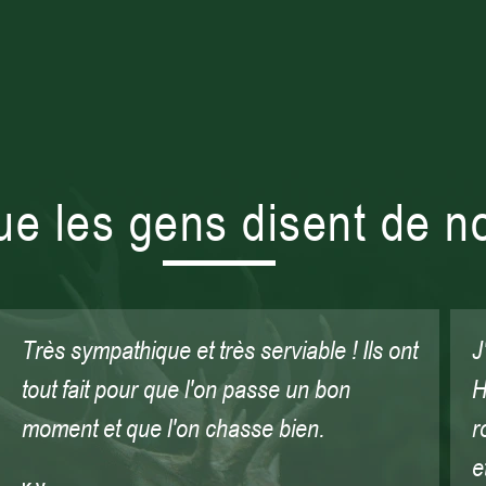
ue les gens disent de n
J'ai eu une chasse extraordinaire en
U
Hongrie et j'ai abattu un très beau cerf
s
rouge. Merci pour la bonne organisation
M
et le service.
ja