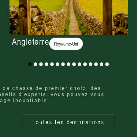
Angleterre
Royaume-Uni
1
2
3
4
5
6
7
8
9
10
11
12
13
14
15
s de chasse de premier choix, des
nseils d'experts, vous pouvez vous
age inoubliable.
Toutes les destinations