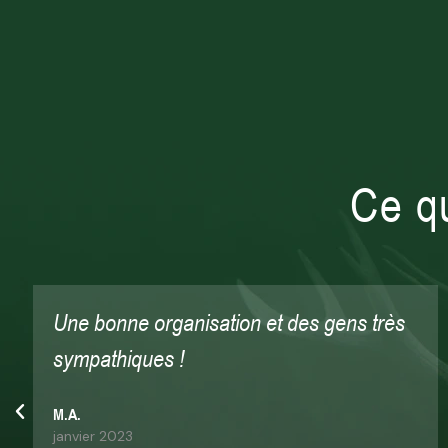
Ce q
Très sympathique et très serviable ! Ils ont
tout fait pour que l'on passe un bon
moment et que l'on chasse bien.