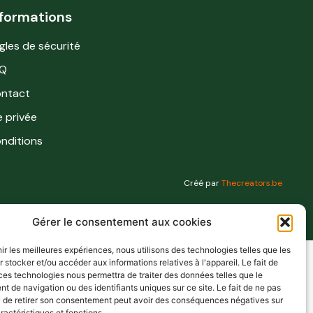
nformations
gles de sécurité
Q
ntact
e privée
nditions
Créé par
Thecreators.be
Gérer le consentement aux cookies
nir les meilleures expériences, nous utilisons des technologies telles que les
 stocker et/ou accéder aux informations relatives à l'appareil. Le fait de
ces technologies nous permettra de traiter des données telles que le
 de navigation ou des identifiants uniques sur ce site. Le fait de ne pas
u de retirer son consentement peut avoir des conséquences négatives sur
ractéristiques et fonctions.