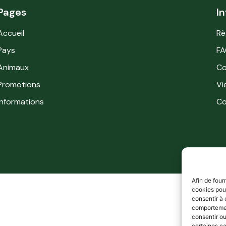
Pages
I
Accueil
Rè
Pays
FA
Animaux
Co
Promotions
Vi
Informations
Co
Afin de four
cookies pour
consentir à 
comportement
consentir o
certaines ca