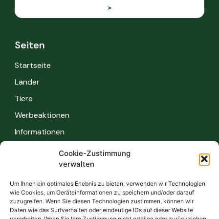
>
Seiten
Startseite
Länder
Tiere
Werbeaktionen
Informationen
Cookie-Zustimmung
Informationen
verwalten
Sicherheitsvorschriften
Um Ihnen ein optimales Erlebnis zu bieten, verwenden wir Technologien
wie Cookies, um Geräteinformationen zu speichern und/oder darauf
FAQ
zuzugreifen. Wenn Sie diesen Technologien zustimmen, können wir
Daten wie das Surfverhalten oder eindeutige IDs auf dieser Website
Kontakt
verarbeiten. Wenn Sie Ihre Zustimmung nicht erteilen oder zurückziehen,