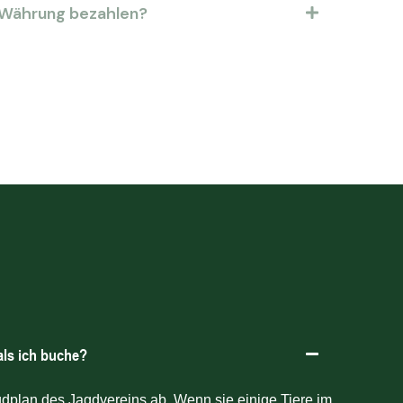
n Währung bezahlen?
als ich buche?
gdplan des Jagdvereins ab. Wenn sie einige Tiere im