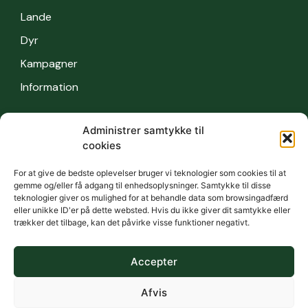
Lande
Dyr
Kampagner
Information
Administrer samtykke til
Information
cookies
Sikkerhedsbestemmelser
For at give de bedste oplevelser bruger vi teknologier som cookies til at
OFTE STILLEDE SPØRGSMÅL
gemme og/eller få adgang til enhedsoplysninger. Samtykke til disse
teknologier giver os mulighed for at behandle data som browsingadfærd
Kontakt
eller unikke ID'er på dette websted. Hvis du ikke giver dit samtykke eller
trækker det tilbage, kan det påvirke visse funktioner negativt.
Privatlivets fred
Vilkår
Accepter
Afvis