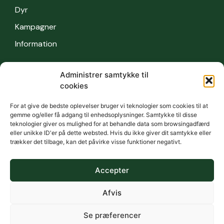
Dyr
Kampagner
Information
Administrer samtykke til
Information
cookies
Sikkerhedsbestemmelser
For at give de bedste oplevelser bruger vi teknologier som cookies til at
OFTE STILLEDE SPØRGSMÅL
gemme og/eller få adgang til enhedsoplysninger. Samtykke til disse
teknologier giver os mulighed for at behandle data som browsingadfærd
Kontakt
eller unikke ID'er på dette websted. Hvis du ikke giver dit samtykke eller
trækker det tilbage, kan det påvirke visse funktioner negativt.
Privatlivets fred
Vilkår
Accepter
Afvis
Se præferencer
Oprettet af
Thecreators.be