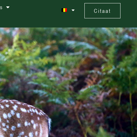
s
Citaat