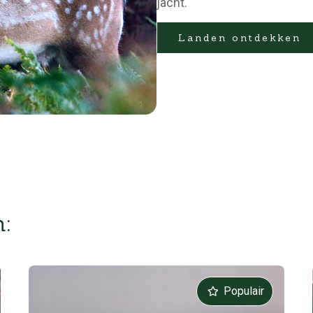
jacht.
Landen ontdekken
:
Populair