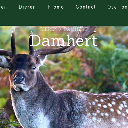
den
Dieren
Promo
Contact
Over on
DIEREN
DAMHERT
Damhert