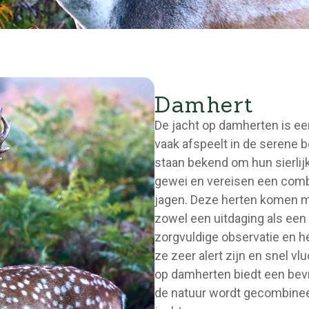
Damhert
De jacht op damherten is ee
vaak afspeelt in de serene
staan bekend om hun sierlij
gewei en vereisen een combi
jagen. Deze herten komen m
zowel een uitdaging als een 
zorgvuldige observatie en h
ze zeer alert zijn en snel v
op damherten biedt een bevr
de natuur wordt gecombineer